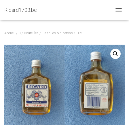
Ricard1703.be
D
É
P
L
Accueil
/
B
/
Bouteilles
/
Flasques & biberons
/ 10cl
I
E
R
L
A
N
A
V
I
G
A
T
I
O
N