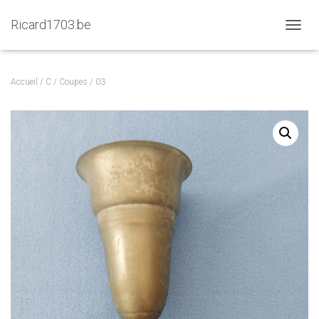
Ricard1703.be
D
É
P
L
Accueil
/
C
/
Coupes
/ 03
I
E
R
L
A
N
A
V
I
G
A
T
I
O
N