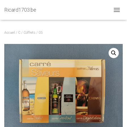
Ricard1703.be
D
É
P
L
Accueil
/
C
/
Coffrets
/ 03
I
E
R
L
A
N
A
V
I
G
A
T
I
O
N