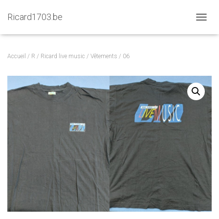
Ricard1703.be
D
É
P
L
Accueil
/
R
/
Ricard live music
/
Vêtements
/ 06
I
E
R
L
A
N
A
V
I
G
A
T
I
O
N