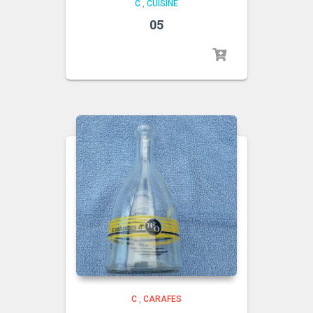
C
,
CUISINE
05
C
,
CARAFES