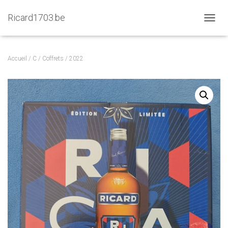
Ricard1703.be
D
É
P
L
Accueil
/
C
/
Coffrets
/ 2022
I
E
R
L
A
N
A
V
I
G
A
T
I
O
N