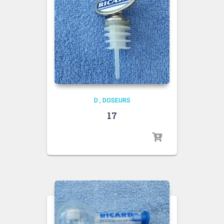
D
,
DOSEURS
17