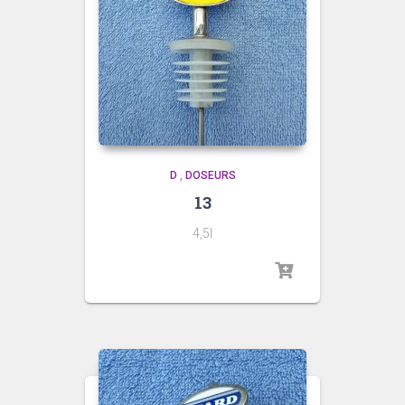
D
,
DOSEURS
13
4,5l