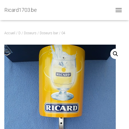
Ricard1703.be
D
É
P
L
Accueil
/
D
/
Doseurs
/
Doseurs bar
/ 04
I
E
R
L
A
N
A
V
I
G
A
T
I
O
N