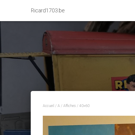
Ricard1703.be
Accueil
/
A
/
Affiches
/ 40×60