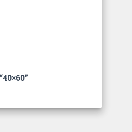
 “40×60”