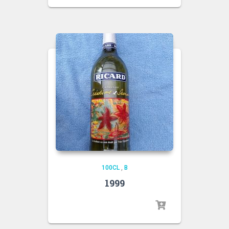
100CL
,
B
1999