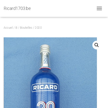
Ricard1703.be
D
É
P
L
Accueil
/
B
/
Bouteilles
/ 2020
I
E
R
L
A
N
A
V
I
G
A
T
I
O
N