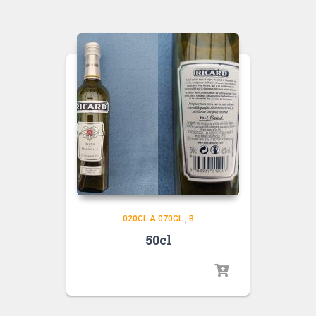
020CL À 070CL
,
B
50cl