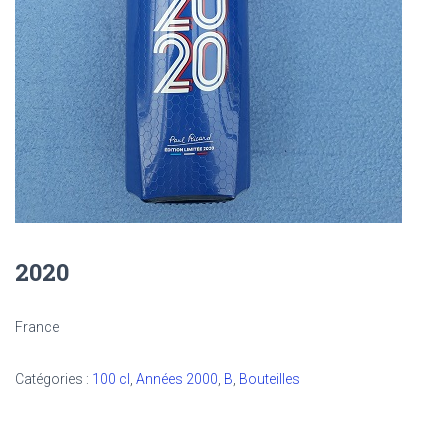
2020
France
Catégories :
100 cl
,
Années 2000
,
B
,
Bouteilles