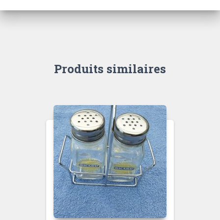
Produits similaires