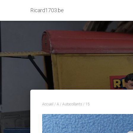
Ricard1703.be
Accueil
/
A
/
Autocollants
/ 15