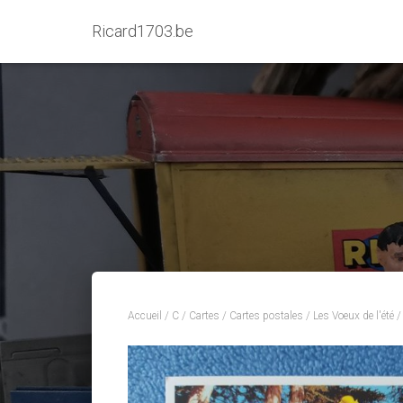
Ricard1703.be
Accueil
/
C
/
Cartes
/
Cartes postales
/
Les Voeux de l'été
/