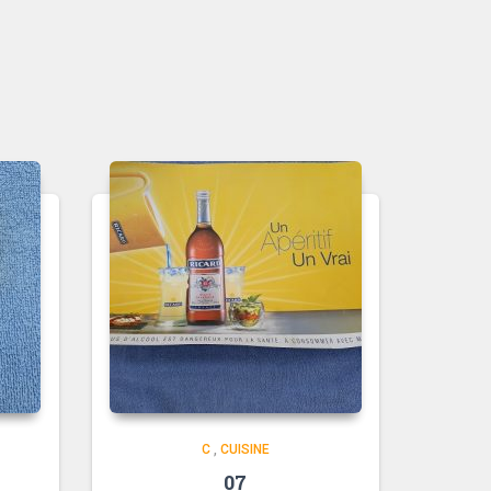
C
,
CUISINE
07