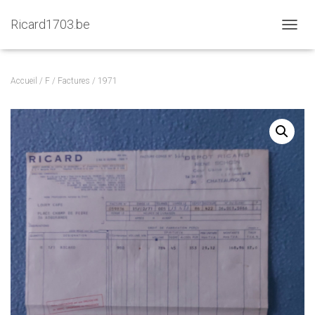
Ricard1703.be
D
É
P
L
Accueil
/
F
/
Factures
/ 1971
I
E
R
L
A
N
A
V
I
G
A
T
I
O
N