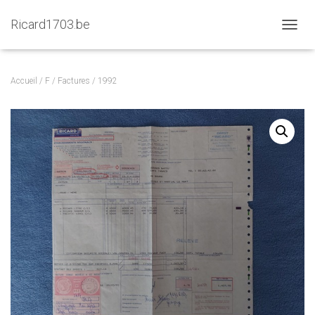
Ricard1703.be
D
É
P
L
Accueil
/
F
/
Factures
/ 1992
I
E
R
L
A
N
A
V
I
G
A
T
I
O
N