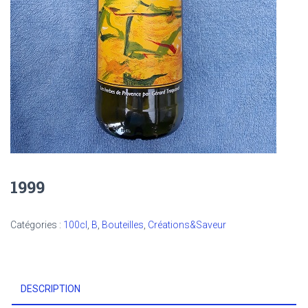
1999
Catégories :
100cl
,
B
,
Bouteilles
,
Créations&Saveur
DESCRIPTION