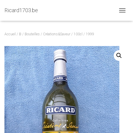
Ricard1703.be
D
É
P
L
Accueil
/
B
/
Bouteilles
/
Créations&Saveur
/
100cl
/ 1999
I
E
R
L
A
N
A
V
I
G
A
T
I
O
N