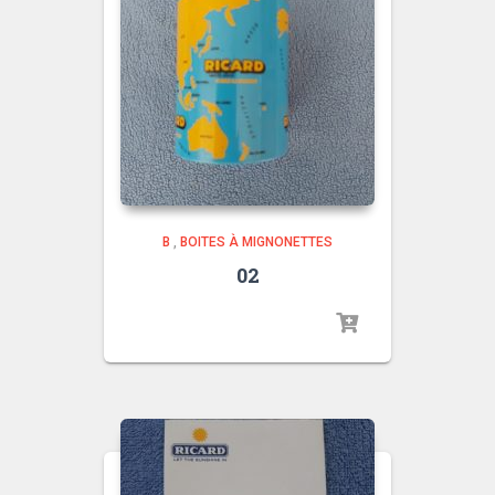
B
,
BOITES À MIGNONETTES
02