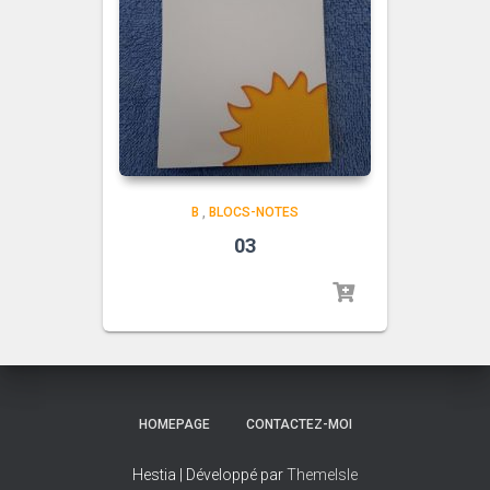
B
,
BLOCS-NOTES
03
HOMEPAGE
CONTACTEZ-MOI
Hestia | Développé par
ThemeIsle