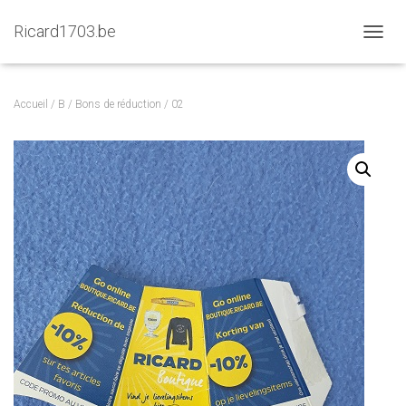
Ricard1703.be
D
É
P
L
Accueil
/
B
/
Bons de réduction
/ 02
I
E
R
L
A
N
A
V
I
G
A
T
I
O
N