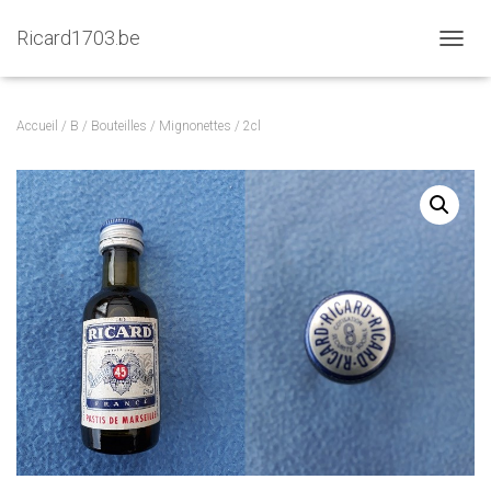
Ricard1703.be
D
É
P
L
Accueil
/
B
/
Bouteilles
/
Mignonettes
/ 2cl
I
E
R
L
A
N
A
V
I
G
A
T
I
O
N