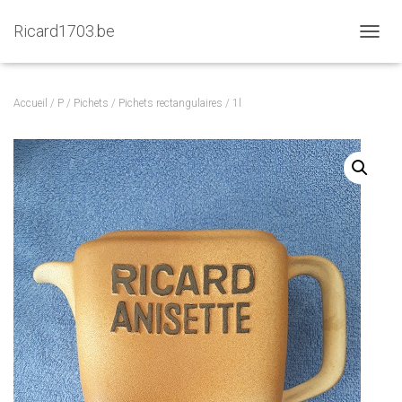
Ricard1703.be
D
É
P
L
Accueil
/
P
/
Pichets
/
Pichets rectangulaires
/ 1l
I
E
R
L
A
N
A
V
I
G
A
T
I
O
N