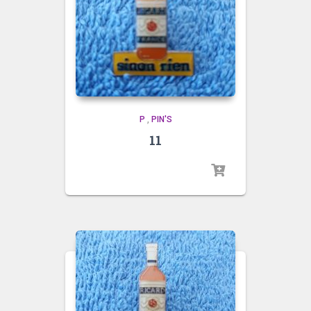
P
,
PIN'S
11