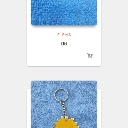
P
,
PIN'S
05