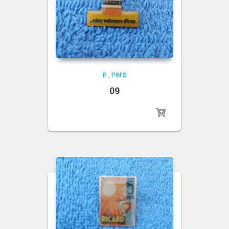
P
,
PIN'S
09