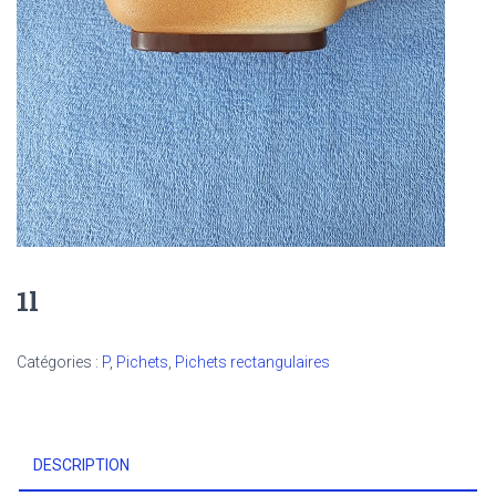
1l
Catégories :
P
,
Pichets
,
Pichets rectangulaires
DESCRIPTION