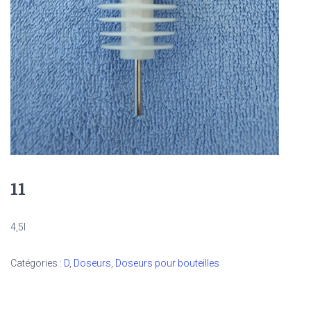
11
4,5l
Catégories :
D
,
Doseurs
,
Doseurs pour bouteilles