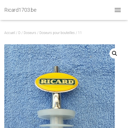
Ricard1703.be
D
É
P
L
Accueil
/
D
/
Doseurs
/
Doseurs pour bouteilles
/ 11
I
E
R
L
A
N
A
V
I
G
A
T
I
O
N