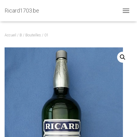
Ricard1703.be
D
É
P
L
Accueil
/
B
/
Bouteilles
/ 01
I
E
R
L
A
N
A
V
I
G
A
T
I
O
N