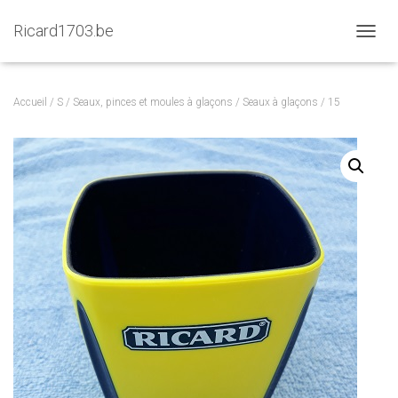
Ricard1703.be
D
É
P
L
Accueil
/
S
/
Seaux, pinces et moules à glaçons
/
Seaux à glaçons
/ 15
I
E
R
L
A
N
A
V
I
G
A
T
I
O
N