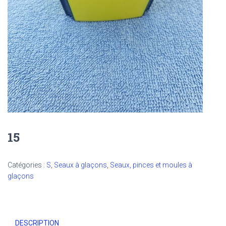
15
Catégories :
S
,
Seaux à glaçons
,
Seaux, pinces et moules à
glaçons
DESCRIPTION