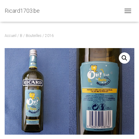
Ricard1703.be
D
É
P
L
Accueil
/
B
/
Bouteilles
/ 2016
I
E
R
L
A
N
A
V
I
G
A
T
I
O
N