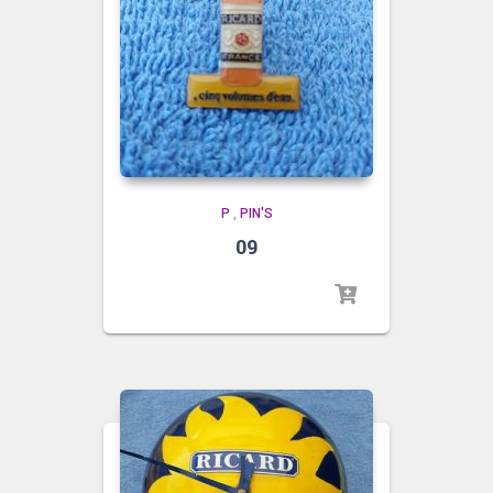
P
,
PIN'S
09