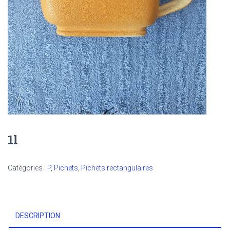
1l
Catégories :
P
,
Pichets
,
Pichets rectangulaires
DESCRIPTION