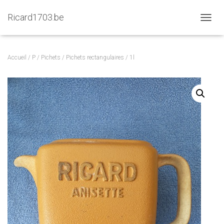
Ricard1703.be
D
É
P
L
Accueil
/
P
/
Pichets
/
Pichets rectangulaires
/ 1l
I
E
R
L
A
N
A
V
I
G
A
T
I
O
N