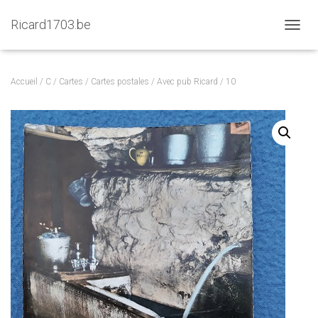
Ricard1703.be
D
É
P
L
Accueil
/
C
/
Cartes
/
Cartes postales
/
Avec pub Ricard
/ 10
I
E
R
L
A
N
A
V
I
G
A
T
I
O
N