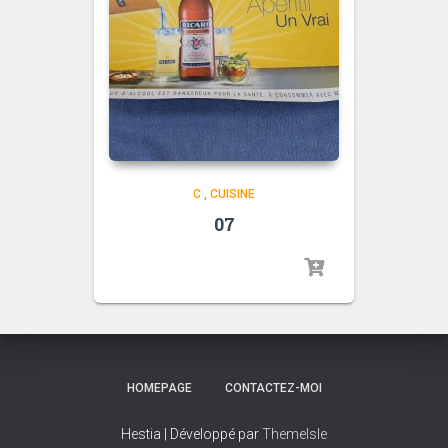
C
,
CUISINE
07
HOMEPAGE
CONTACTEZ-MOI
Hestia | Développé par
ThemeIsle