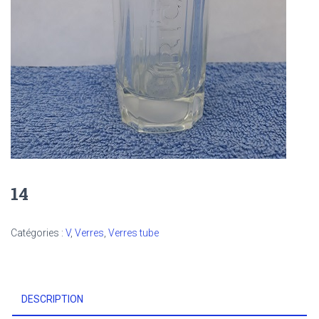
14
Catégories :
V
,
Verres
,
Verres tube
DESCRIPTION