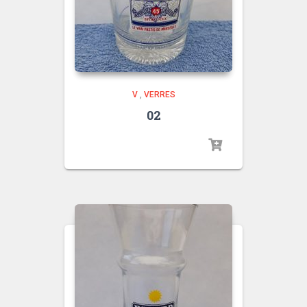
V
,
VERRES
02