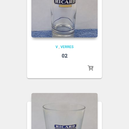
V
,
VERRES
02