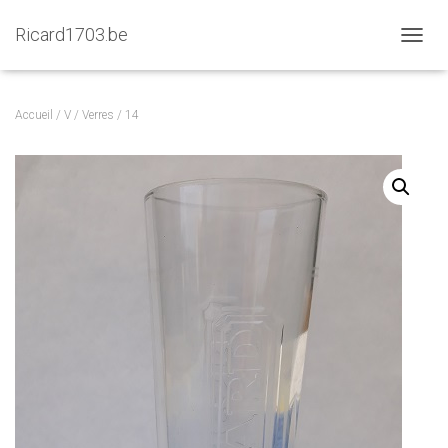
Ricard1703.be
D
É
P
L
Accueil
/
V
/
Verres
/ 14
I
E
R
L
A
N
A
V
I
G
A
T
I
O
N