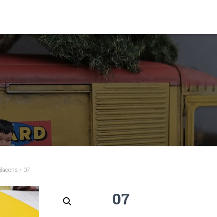
glaçons
/ 07
07