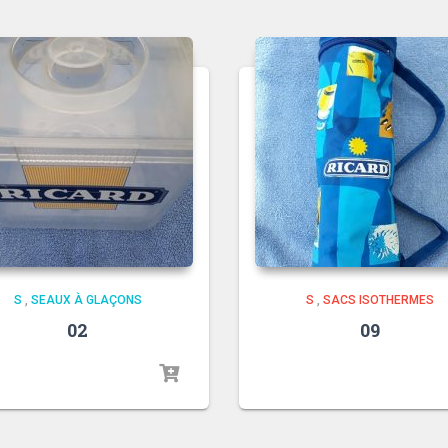
S
,
SEAUX À GLAÇONS
S
,
SACS ISOTHERMES
02
09