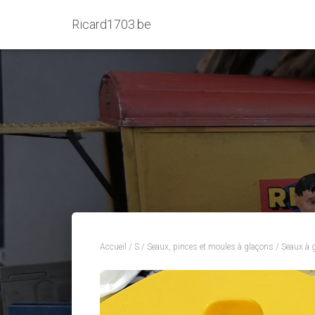
Ricard1703.be
Accueil
/
S
/
Seaux, pinces et moules à glaçons
/
Seaux à 