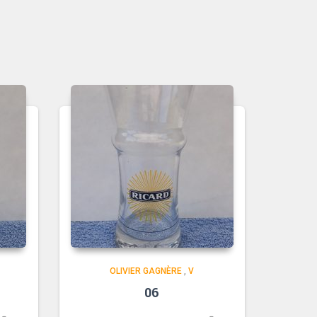
OLIVIER GAGNÈRE
,
V
06