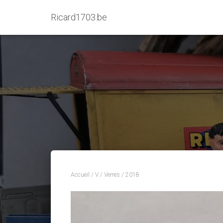
Ricard1703.be
Accueil
/
V
/
Verres
/ 2018