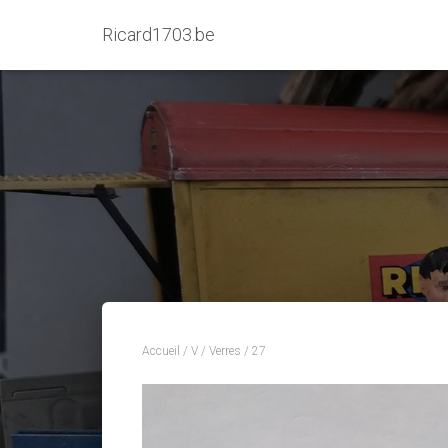
Ricard1703.be
Accueil
/
V
/
Verres
/ 27