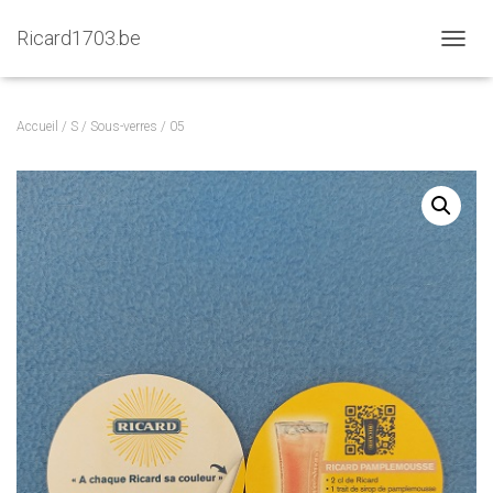
Ricard1703.be
D
É
P
L
Accueil
/
S
/
Sous-verres
/ 05
I
E
R
L
A
N
A
V
I
G
A
T
I
O
N