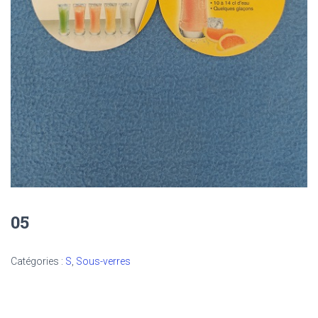
05
Catégories :
S
,
Sous-verres