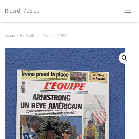
Ricard1703.be
D
É
P
L
Accueil
/
P
/
Publicités
/
Cartes
/ 1999
I
E
R
L
A
N
A
V
I
G
A
T
I
O
N