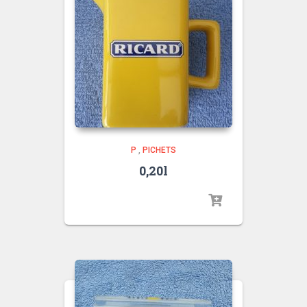
P
,
PICHETS
0,20l