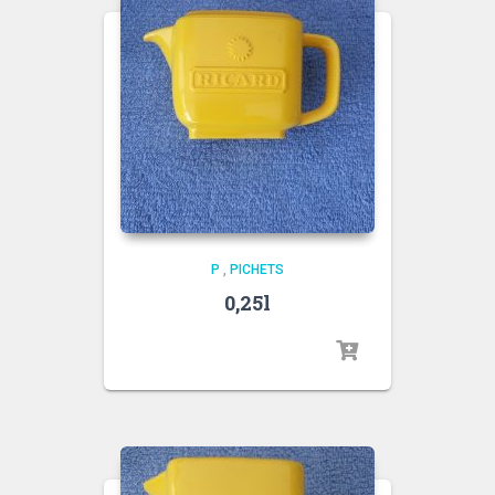
P
,
PICHETS
0,25l