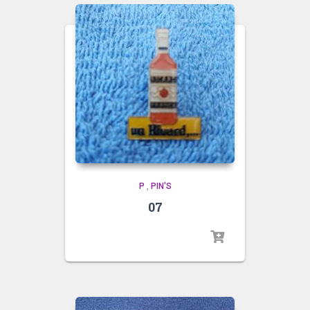
P
,
PIN'S
07