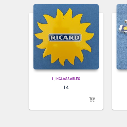
I
,
INCLASSABLES
14