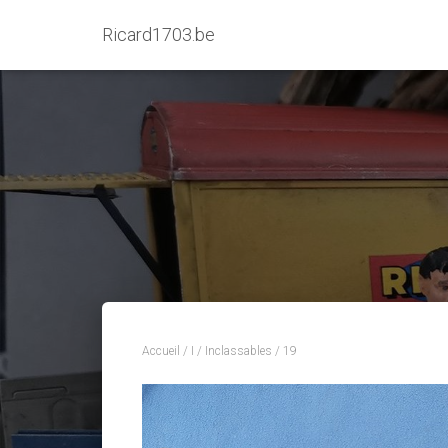
Ricard1703.be
Accueil
/
I
/
Inclassables
/ 19