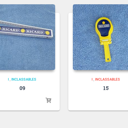
I
,
INCLASSABLES
I
,
INCLASSABLES
09
15