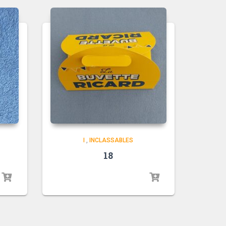
I
,
INCLASSABLES
18