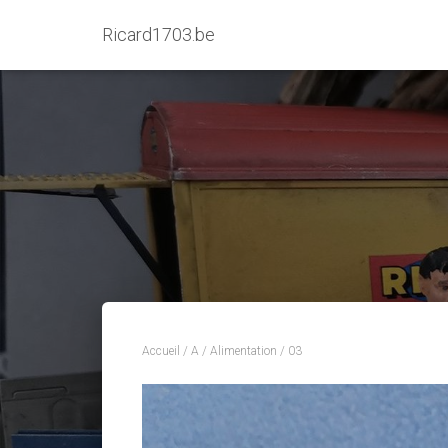
Ricard1703.be
Accueil
/
A
/
Alimentation
/ 03