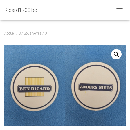
Ricard1703.be
D
É
P
L
Accueil
/
S
/
Sous-verres
/ 01
I
E
R
L
A
N
A
V
I
G
A
T
I
O
N