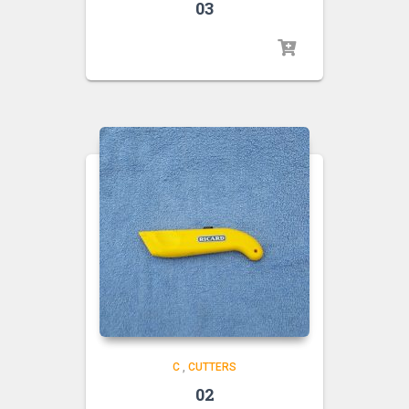
03
C
,
CUTTERS
02