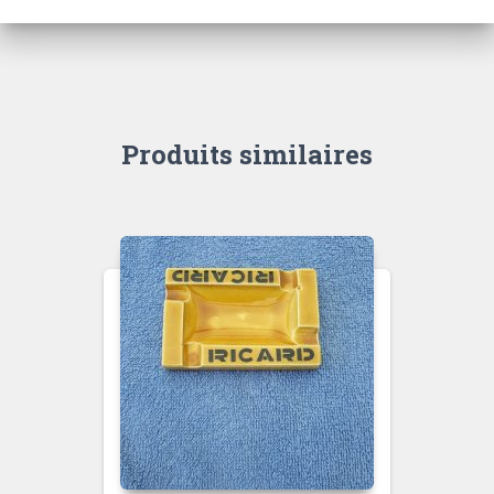
Produits similaires