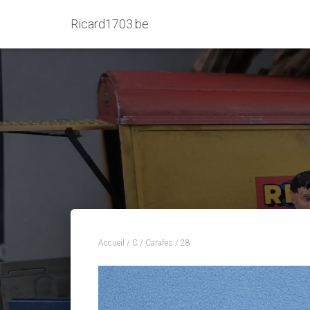
Ricard1703.be
Accueil
/
C
/
Carafes
/ 28