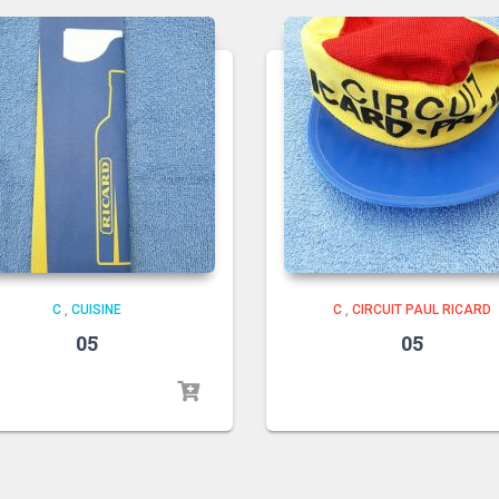
C
,
CUISINE
C
,
CIRCUIT PAUL RICARD
05
05