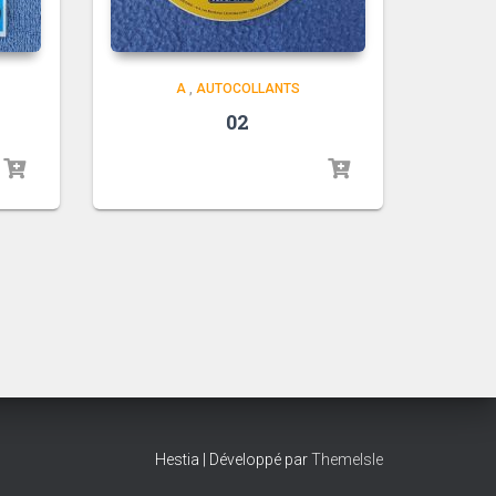
A
,
AUTOCOLLANTS
02
Hestia | Développé par
ThemeIsle