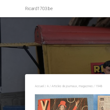
Ricard1703.be
Accueil
/
A
/
Articles de journaux, magazines
/ 1948