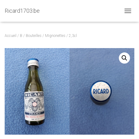
Ricard1703.be
D
É
P
L
Accueil
/
B
/
Bouteilles
/
Mignonettes
/ 2,3cl
I
E
R
L
A
N
A
V
I
G
A
T
I
O
N