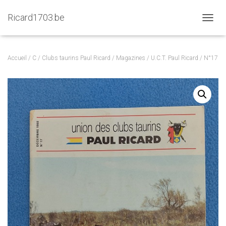
Ricard1703.be
D
É
P
L
Accueil
/
C
/
Clubs taurins Paul Ricard
/
Magazines
/
U.C.T. Paul Ricard
/ N°17
I
E
R
L
A
N
A
V
I
G
A
T
I
O
N