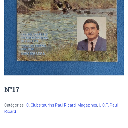
N°17
Catégories :
C
,
Clubs taurins Paul Ricard
,
Magazines
,
U.C.T. Paul
Ricard