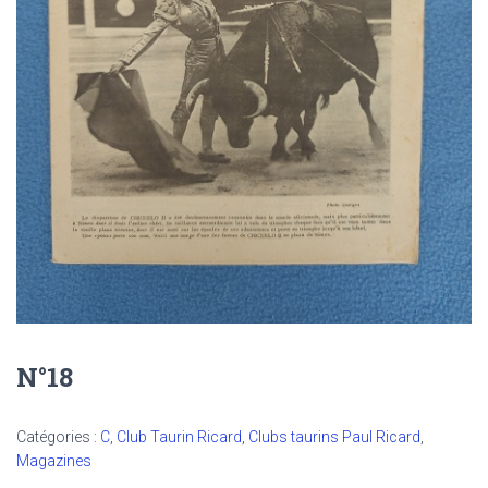
N°18
Catégories :
C
,
Club Taurin Ricard
,
Clubs taurins Paul Ricard
,
Magazines