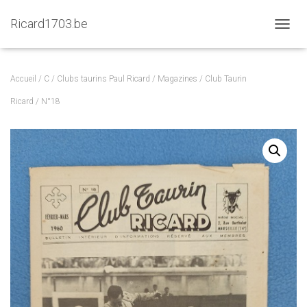
Ricard1703.be
D
É
P
L
Accueil
/
C
/
Clubs taurins Paul Ricard
/
Magazines
/
Club Taurin
I
E
Ricard
/ N°18
R
L
A
N
A
V
I
G
A
T
I
O
N