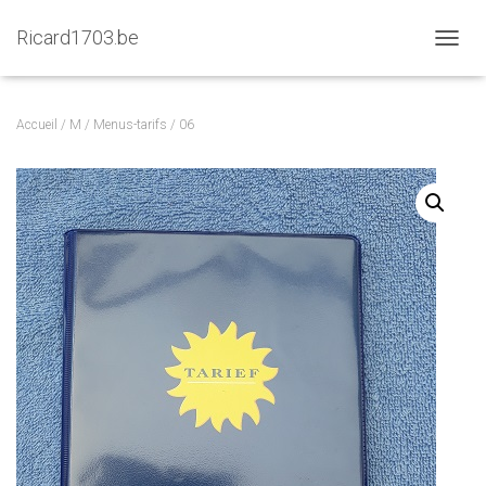
Ricard1703.be
D
É
P
L
Accueil
/
M
/
Menus-tarifs
/ 06
I
E
R
L
A
N
A
V
I
G
A
T
I
O
N