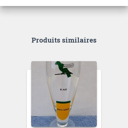
Produits similaires