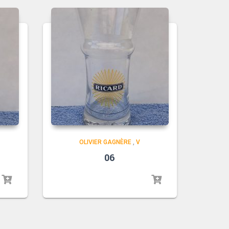
OLIVIER GAGNÈRE
,
V
06