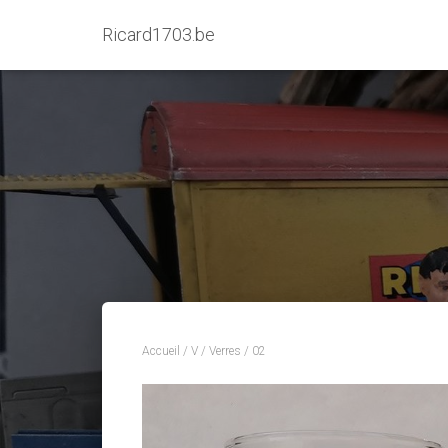
Ricard1703.be
Accueil
/
V
/
Verres
/ 02