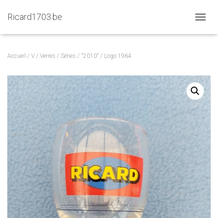
Ricard1703.be
D
É
P
L
Accueil
/
V
/
Verres
/
Séries
/
"2010"
/ Logo 1964
I
E
R
L
A
N
A
V
I
G
A
T
I
O
N