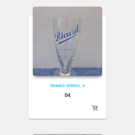
GRANDS VERRES
,
V
04