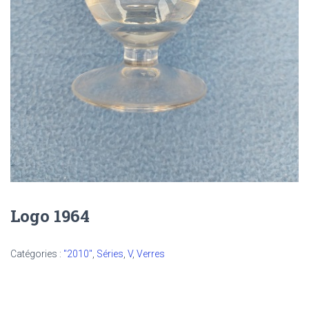
Logo 1964
Catégories :
"2010"
,
Séries
,
V
,
Verres