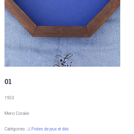
01
1953
Merci Coralie
Catégories :
J
,
Pistes de jeux et dés