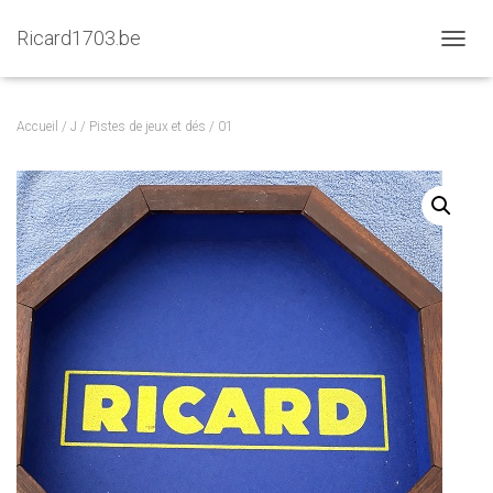
Ricard1703.be
D
É
P
L
Accueil
/
J
/
Pistes de jeux et dés
/ 01
I
E
R
L
A
N
A
V
I
G
A
T
I
O
N