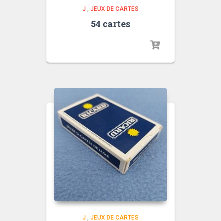
J
,
JEUX DE CARTES
54 cartes
J
,
JEUX DE CARTES