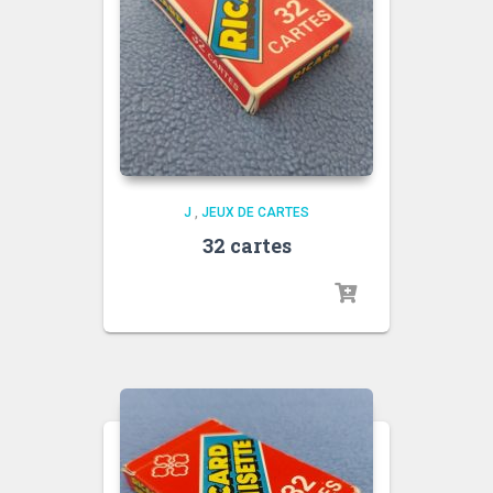
J
,
JEUX DE CARTES
32 cartes