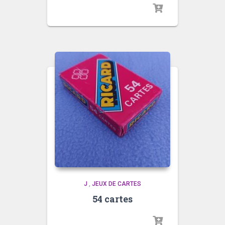
J
,
JEUX DE CARTES
54 cartes