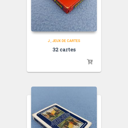
J
,
JEUX DE CARTES
32 cartes