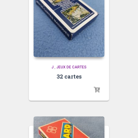
J
,
JEUX DE CARTES
32 cartes