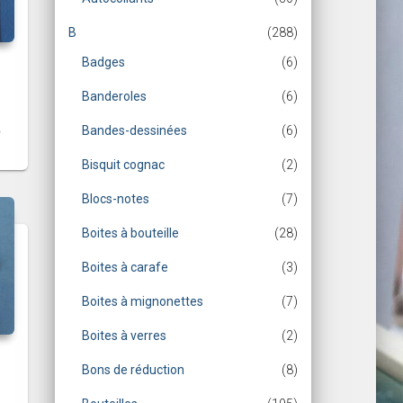
B
(288)
Badges
(6)
Banderoles
(6)
Bandes-dessinées
(6)
Bisquit cognac
(2)
Blocs-notes
(7)
Boites à bouteille
(28)
Boites à carafe
(3)
Boites à mignonettes
(7)
Boites à verres
(2)
Bons de réduction
(8)