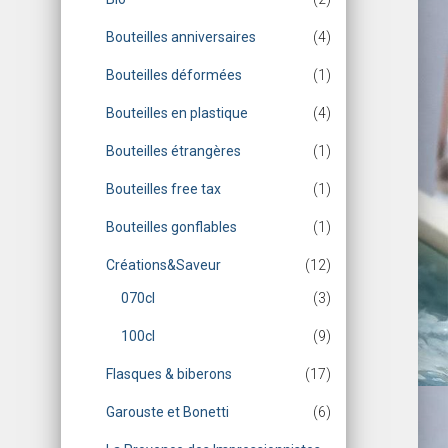
Bouteilles anniversaires
(4)
Bouteilles déformées
(1)
Bouteilles en plastique
(4)
Bouteilles étrangères
(1)
Bouteilles free tax
(1)
Bouteilles gonflables
(1)
Créations&Saveur
(12)
070cl
(3)
100cl
(9)
Flasques & biberons
(17)
Garouste et Bonetti
(6)