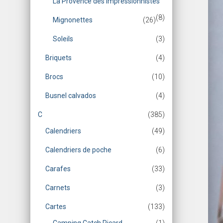
La Provence des Impressionnistes
(8)
Mignonettes
(26)
Soleils
(3)
Briquets
(4)
Brocs
(10)
Busnel calvados
(4)
C
(385)
Calendriers
(49)
Calendriers de poche
(6)
Carafes
(33)
Carnets
(3)
Cartes
(133)