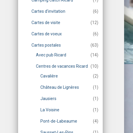
Camping Catch Ricard
(1)
Cartes d'invitation
(6)
Cartes de visite
(12)
Cartes de voeux
(6)
Cartes postales
(63)
Avec pub Ricard
(14)
Centres de vacances Ricard
(10)
Cavalière
(2)
Château de Lignères
(1)
Jausiers
(1)
La Voisine
(1)
Pont-de-Labeaume
(4)
Sausset-Les-Pins
(1)