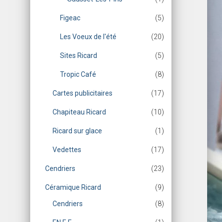
Figeac
(5)
Les Voeux de l'été
(20)
Sites Ricard
(5)
Tropic Café
(8)
Cartes publicitaires
(17)
Chapiteau Ricard
(10)
Ricard sur glace
(1)
Vedettes
(17)
Cendriers
(23)
Céramique Ricard
(9)
Cendriers
(8)