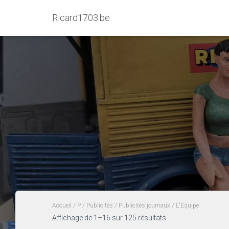
Ricard1703.be
Accueil
/
P
/
Publicités
/
Publicités journaux
/ L'Equipe
Affichage de 1–16 sur 125 résultats