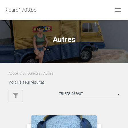
Ricard1703.be
DÉPLI
LA
NAVIG
Autres
Accueil
/
L
/
Lunettes
/ Autres
Voici le seul résultat