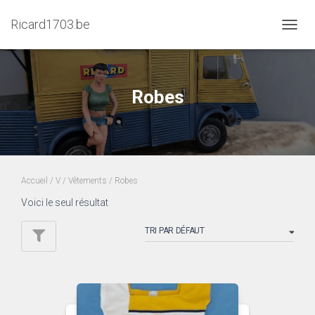
Ricard1703.be
DÉPLI
LA
NAVIG
Robes
Accueil
/
V
/
Vêtements
/ Robes
Voici le seul résultat