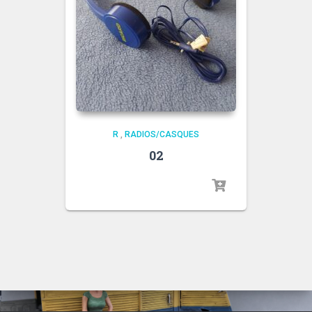
R
,
RADIOS/CASQUES
02