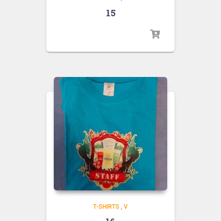
15
T-SHIRTS
,
V