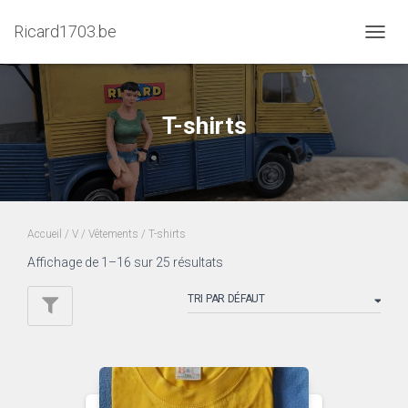
Ricard1703.be
DÉPLI
LA
NAVIG
T-shirts
Accueil
/
V
/
Vêtements
/ T-shirts
Affichage de 1–16 sur 25 résultats