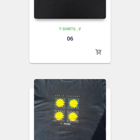
T-SHIRTS
,
V
06