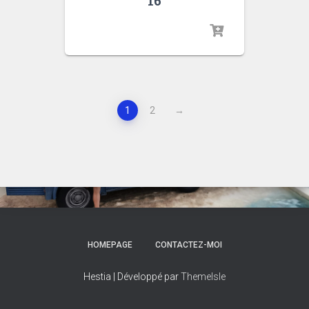
16
1
2
→
HOMEPAGE
CONTACTEZ-MOI
Hestia | Développé par
ThemeIsle