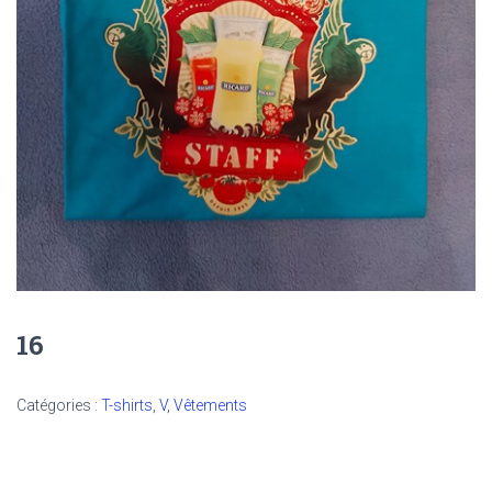
16
Catégories :
T-shirts
,
V
,
Vêtements