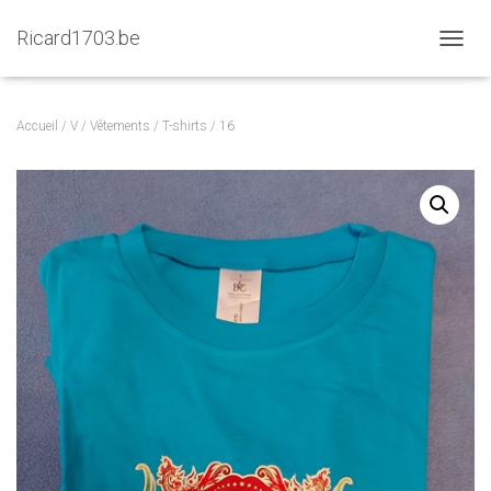
Ricard1703.be
D
É
P
L
Accueil
/
V
/
Vêtements
/
T-shirts
/ 16
I
E
R
L
A
N
A
V
I
G
A
T
I
O
N